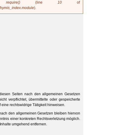
in
require()
(line
10
of
/hymis_index.module
).
 diesen Seiten nach den allgemeinen Gesetzen
ht verpflichtet, übermittelte oder gespeicherte
eine rechtswidrige Tätigkeit hinweisen.
 nach den allgemeinen Gesetzen bleiben hiervon
nntnis einer konkreten Rechtsverletzung möglich.
Inhalte umgehend entfernen.