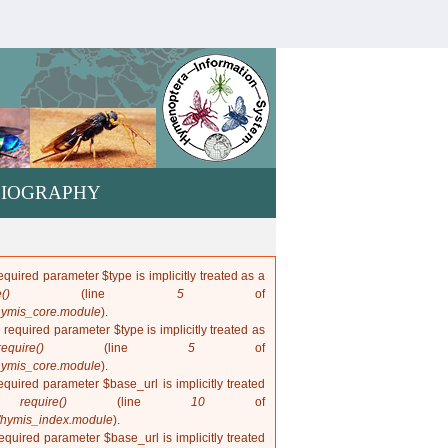
hymis.net
LIOGRAPHY
quired parameter $type is implicitly treated as a
()
(line
5
of
hymis_core.module
).
 required parameter $type is implicitly treated as
require()
(line
5
of
hymis_core.module
).
quired parameter $base_url is implicitly treated
in
require()
(line
10
of
/hymis_index.module
).
quired parameter $base_url is implicitly treated