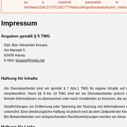
a
as a required parameter 
g
/mnt/web118/c2/77/51582777/htdocs/drupal/modules/hymis_index
e
Impressum
Angaben gemäß § 5 TMG
Dipl. Biol. Alexander Kroupa
Am Marstall 5
63456 Hanau
E-Mail:
kroupa@hymis.net
Haftung für Inhalte
Als Diensteanbieter sind wir gemäß § 7 Abs.1 TMG für eigene Inhalte auf
verantwortlich. Nach §§ 8 bis 10 TMG sind wir als Diensteanbieter jedoch nic
fremde Informationen zu überwachen oder nach Umständen zu forschen, die auf 
Verpflichtungen zur Entfernung oder Sperrung der Nutzung von Informationen
unberührt. Eine diesbezügliche Haftung ist jedoch erst ab dem Zeitpunkt der Ke
Bei Bekanntwerden von entsprechenden Rechtsverletzungen werden wir diese 
Haftung für Links