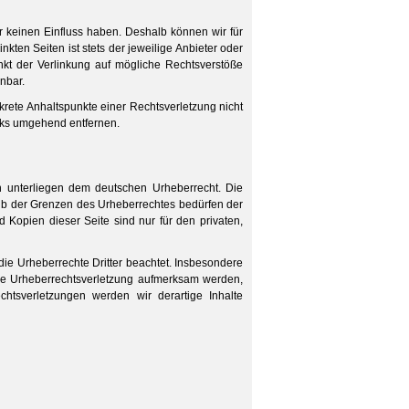
ir keinen Einfluss haben. Deshalb können wir für
kten Seiten ist stets der jeweilige Anbieter oder
unkt der Verlinkung auf mögliche Rechtsverstöße
nbar.
nkrete Anhaltspunkte einer Rechtsverletzung nicht
nks umgehend entfernen.
en unterliegen dem deutschen Urheberrecht. Die
halb der Grenzen des Urheberrechtes bedürfen der
d Kopien dieser Seite sind nur für den privaten,
 die Urheberrechte Dritter beachtet. Insbesondere
eine Urheberrechtsverletzung aufmerksam werden,
tsverletzungen werden wir derartige Inhalte