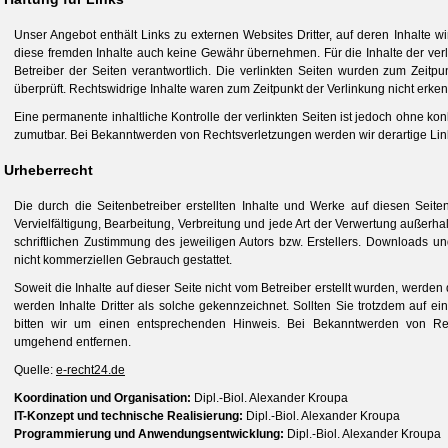
Unser Angebot enthält Links zu externen Websites Dritter, auf deren Inhalte w
diese fremden Inhalte auch keine Gewähr übernehmen. Für die Inhalte der verlin
Betreiber der Seiten verantwortlich. Die verlinkten Seiten wurden zum Zeitp
überprüft. Rechtswidrige Inhalte waren zum Zeitpunkt der Verlinkung nicht erken
Eine permanente inhaltliche Kontrolle der verlinkten Seiten ist jedoch ohne ko
zumutbar. Bei Bekanntwerden von Rechtsverletzungen werden wir derartige Li
Urheberrecht
Die durch die Seitenbetreiber erstellten Inhalte und Werke auf diesen Seit
Vervielfältigung, Bearbeitung, Verbreitung und jede Art der Verwertung außer
schriftlichen Zustimmung des jeweiligen Autors bzw. Erstellers. Downloads un
nicht kommerziellen Gebrauch gestattet.
Soweit die Inhalte auf dieser Seite nicht vom Betreiber erstellt wurden, werden
werden Inhalte Dritter als solche gekennzeichnet. Sollten Sie trotzdem auf 
bitten wir um einen entsprechenden Hinweis. Bei Bekanntwerden von Rech
umgehend entfernen.
Quelle:
e-recht24.de
Koordination und Organisation:
Dipl.-Biol. Alexander Kroupa
IT-Konzept und technische Realisierung:
Dipl.-Biol. Alexander Kroupa
Programmierung und Anwendungsentwicklung:
Dipl.-Biol. Alexander Kroupa